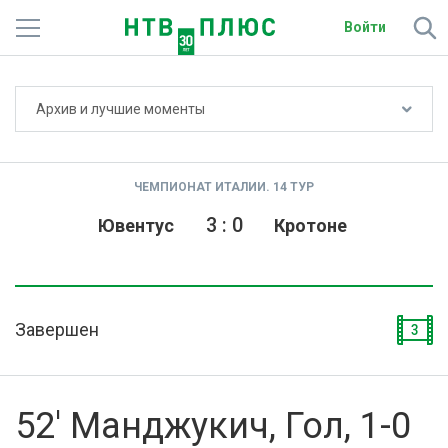
Войти
Не показывать счёт
Архив и лучшие моменты
Телеканалы
Фильмы и сериалы
ЧЕМПИОНАТ ИТАЛИИ. 14 ТУР
Спорт
3
:
0
Ювентус
Кротоне
Подписки
Радио
Завершен
3
Спутниковым абонентам
О сайте
52' Манджукич, Гол, 1-0