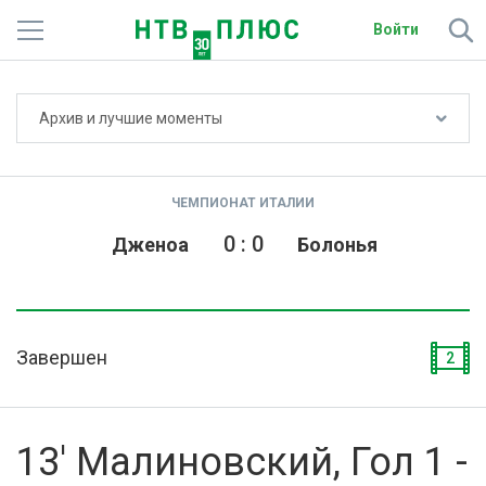
Войти
Не показывать счёт
Архив и лучшие моменты
Телеканалы
Фильмы и сериалы
ЧЕМПИОНАТ ИТАЛИИ
Спорт
0
:
0
Дженоа
Болонья
Подписки
Радио
Завершен
2
Спутниковым абонентам
О сайте
13' Малиновский, Гол 1 -