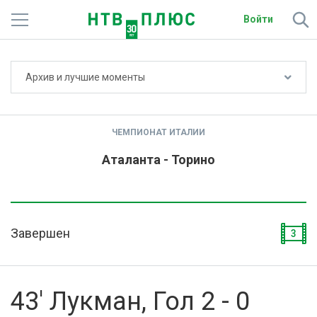
Войти
Не показывать счёт
Архив и лучшие моменты
Телеканалы
Фильмы и сериалы
ЧЕМПИОНАТ ИТАЛИИ
Спорт
Аталанта - Торино
Подписки
Радио
Завершен
3
Спутниковым абонентам
О сайте
43' Лукман, Гол 2 - 0