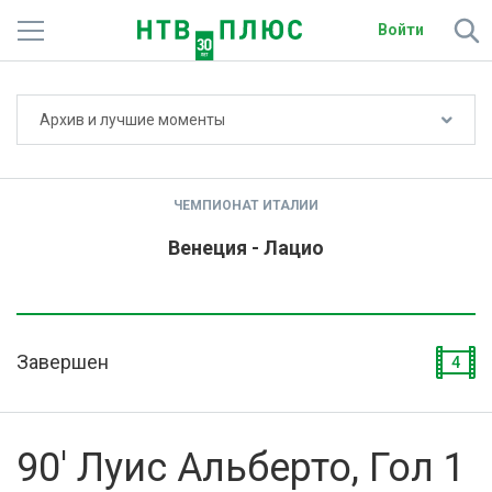
Войти
Не показывать счёт
Архив и лучшие моменты
Телеканалы
Фильмы и сериалы
ЧЕМПИОНАТ ИТАЛИИ
Спорт
Венеция - Лацио
Подписки
Радио
Завершен
4
Спутниковым абонентам
О сайте
90' Луис Альберто, Гол 1