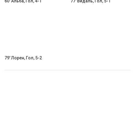
60' Альба, Гол, 4-1
77' Видаль, Гол, 5-1
79' Лорен, Гол, 5-2