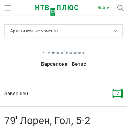
Войти
Не показывать счёт
Архив и лучшие моменты
Телеканалы
Фильмы и сериалы
ЧЕМПИОНАТ ИСПАНИИ
Спорт
Барселона - Бетис
Подписки
Радио
Завершен
7
Спутниковым абонентам
О сайте
79' Лорен, Гол, 5-2