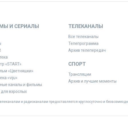
МЫ И СЕРИАЛЫ
ТЕЛЕКАНАЛЫ
Все телеканалы
ы
Телепрограмма
R
Архив телепередач
тека
СПОРТ
тр «START»
льм «Цветняшки»
Трансляции
ка «viju»
Архив и лучшие моменты
ные каналы и фильмы
для взрослых
леканалам и радиоканалам предоставляется круглосуточно и безвозмездн