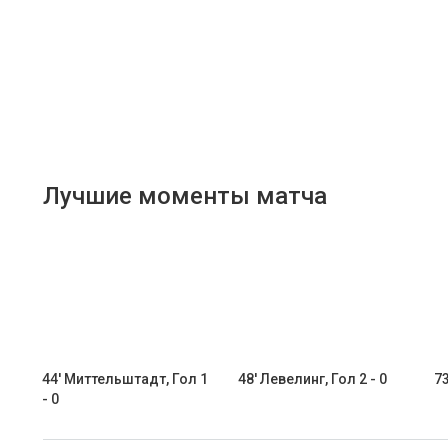
Лучшие моменты матча
44' Миттельштадт, Гол 1
48' Левелинг, Гол 2 - 0
73
- 0