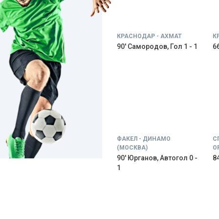
КРАСНОДАР - АХМАТ
К
90' Самородов, Гол 1 - 1
66
ФАКЕЛ - ДИНАМО
С
(МОСКВА)
О
90' Юрганов, Автогол 0 -
84
1