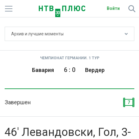
Войти
Не показывать счёт
Архив и лучшие моменты
Телеканалы
Фильмы и сериалы
ЧЕМПИОНАТ ГЕРМАНИИ. 1 ТУР
Спорт
6
:
0
Бавария
Вердер
Подписки
Радио
Завершен
7
Спутниковым абонентам
О сайте
46' Левандовски, Гол, 3-