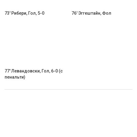
73' Рибери, Гол, 5-0
76' Эггештайн, Фол
77' Левандовски, Гол, 6-0 (с
пенальти)