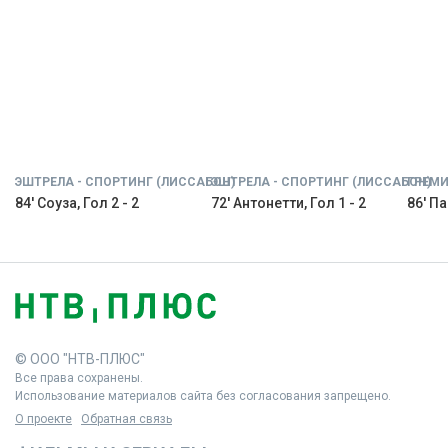
ЭШТРЕЛА - СПОРТИНГ (ЛИССАБОН)
ЭШТРЕЛА - СПОРТИНГ (ЛИССАБОН)
ГРЕМИ
84' Соуза, Гол 2 - 2
72' Антонетти, Гол 1 - 2
86' Па
© ООО "НТВ-ПЛЮС"
Все права сохранены.
Использование материалов сайта без согласования запрещено.
О проекте
Обратная связь