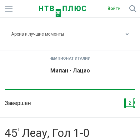
Войти
Не показывать счёт
Архив и лучшие моменты
Телеканалы
Фильмы и сериалы
ЧЕМПИОНАТ ИТАЛИИ
Спорт
Милан - Лацио
Подписки
Радио
Завершен
2
Спутниковым абонентам
О сайте
45' Леау, Гол 1-0