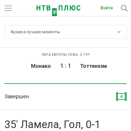
Войти
Не показывать счёт
Архив и лучшие моменты
Телеканалы
Фильмы и сериалы
ЛИГА ЕВРОПЫ УЕФА. 2 ТУР
Спорт
1
:
1
Монако
Тоттенхэм
Подписки
Радио
Завершен
4
Спутниковым абонентам
О сайте
35' Ламела, Гол, 0-1