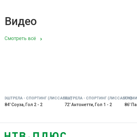
Видео
Смотреть всё
ЭШТРЕЛА - СПОРТИНГ (ЛИССАБОН)
ЭШТРЕЛА - СПОРТИНГ (ЛИССАБОН)
ГРЕМИ
84' Соуза, Гол 2 - 2
72' Антонетти, Гол 1 - 2
86' Па