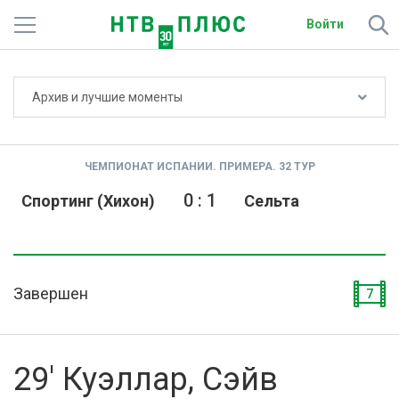
Войти
Не показывать счёт
Архив и лучшие моменты
Телеканалы
Фильмы и сериалы
ЧЕМПИОНАТ ИСПАНИИ. ПРИМЕРА. 32 ТУР
Спорт
0
:
1
Спортинг (Хихон)
Сельта
Подписки
Радио
Завершен
7
Спутниковым абонентам
О сайте
29' Куэллар, Сэйв