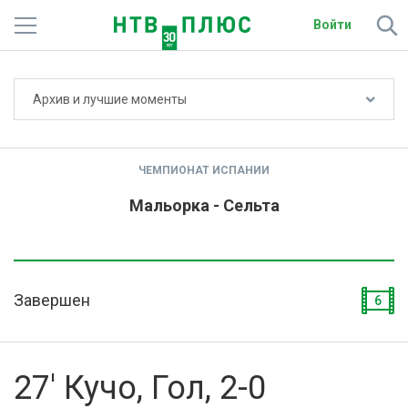
Войти
Не показывать счёт
Архив и лучшие моменты
Телеканалы
Фильмы и сериалы
ЧЕМПИОНАТ ИСПАНИИ
Спорт
Мальорка - Сельта
Подписки
Радио
Завершен
6
Спутниковым абонентам
О сайте
27' Кучо, Гол, 2-0