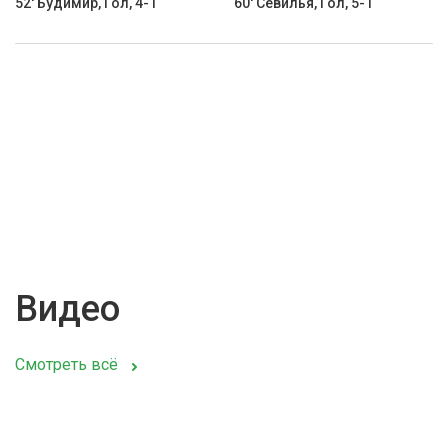
52' Будимир, Гол, 4-1
60' Севилья, Гол, 5-1
Видео
Смотреть всё