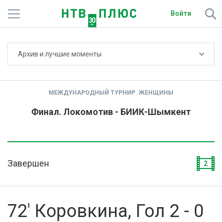
Войти
Не показывать счёт
Архив и лучшие моменты
Телеканалы
Фильмы и сериалы
МЕЖДУНАРОДНЫЙ ТУРНИР. ЖЕНЩИНЫ
Спорт
Финал. Локомотив - БИИК-Шымкент
Подписки
Радио
Завершен
2
Спутниковым абонентам
О сайте
72' Коровкина, Гол 2 - 0