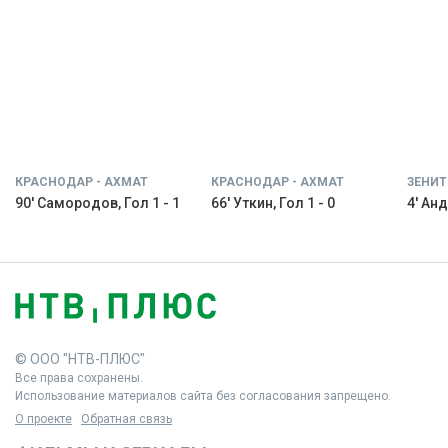
КРАСНОДАР - АХМАТ
КРАСНОДАР - АХМАТ
ЗЕНИТ
90' Самородов, Гол 1 - 1
66' Уткин, Гол 1 - 0
4' Анд
© ООО "НТВ-ПЛЮС"
Все права сохранены.
Использование материалов сайта без согласования запрещено.
О проекте
Обратная связь