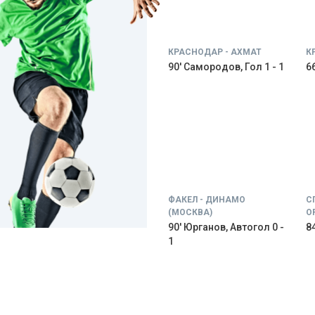
КРАСНОДАР - АХМАТ
К
90' Самородов, Гол 1 - 1
66
ФАКЕЛ - ДИНАМО
С
(МОСКВА)
О
90' Юрганов, Автогол 0 -
84
1