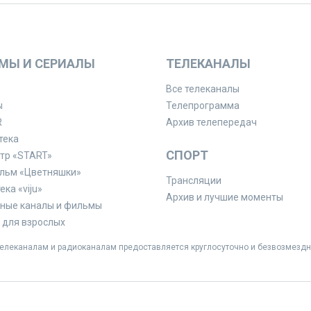
МЫ И СЕРИАЛЫ
ТЕЛЕКАНАЛЫ
Все телеканалы
ы
Телепрограмма
R
Архив телепередач
тека
СПОРТ
тр «START»
льм «Цветняшки»
Трансляции
ка «viju»
Архив и лучшие моменты
ные каналы и фильмы
для взрослых
леканалам и радиоканалам предоставляется круглосуточно и безвозмездн