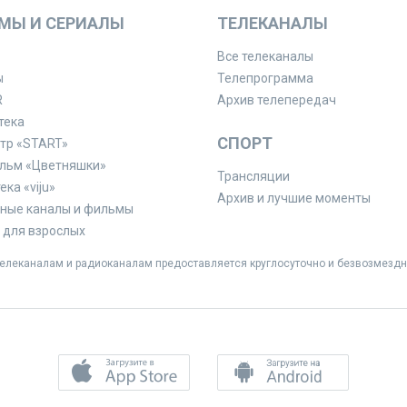
МЫ И СЕРИАЛЫ
ТЕЛЕКАНАЛЫ
Все телеканалы
ы
Телепрограмма
R
Архив телепередач
тека
СПОРТ
тр «START»
льм «Цветняшки»
Трансляции
ка «viju»
Архив и лучшие моменты
ные каналы и фильмы
для взрослых
леканалам и радиоканалам предоставляется круглосуточно и безвозмездн