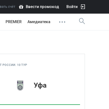
Ввести промокод
Войти
вать счёт
PREMIER
Амедиатека
 РОССИИ. 10 ТУР
1
Уфа