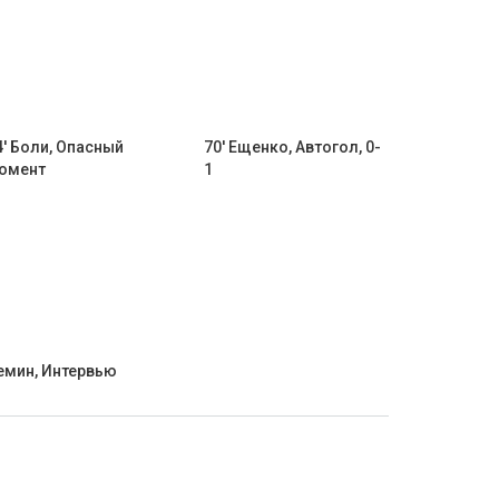
4' Боли, Опасный
70' Ещенко, Автогол, 0-
омент
1
емин, Интервью