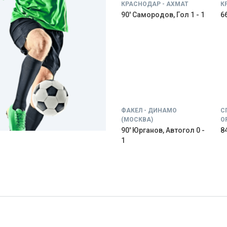
КРАСНОДАР - АХМАТ
К
90' Самородов, Гол 1 - 1
66
ФАКЕЛ - ДИНАМО
С
(МОСКВА)
О
90' Юрганов, Автогол 0 -
84
1