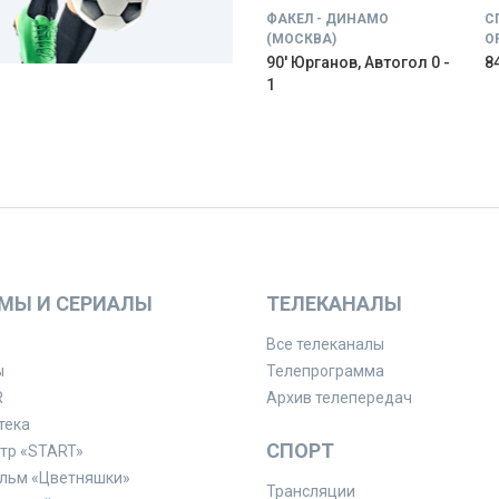
ФАКЕЛ - ДИНАМО
С
(МОСКВА)
О
90' Юрганов, Автогол 0 -
84
1
МЫ И СЕРИАЛЫ
ТЕЛЕКАНАЛЫ
Все телеканалы
ы
Телепрограмма
R
Архив телепередач
тека
СПОРТ
тр «START»
льм «Цветняшки»
Трансляции