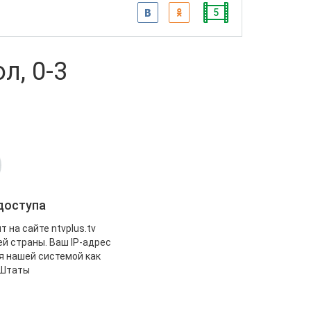
5
л, 0-3