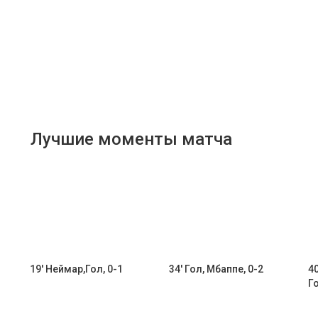
Лучшие моменты матча
19' Неймар,Гол, 0-1
34' Гол, Мбаппе, 0-2
40
Го