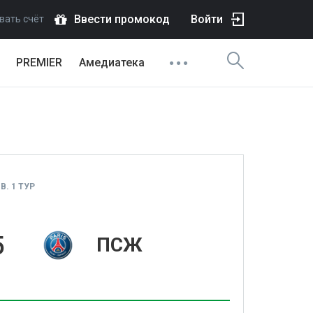
Ввести промокод
Войти
вать счёт
PREMIER
Амедиатека
. 1 ТУР
5
ПСЖ