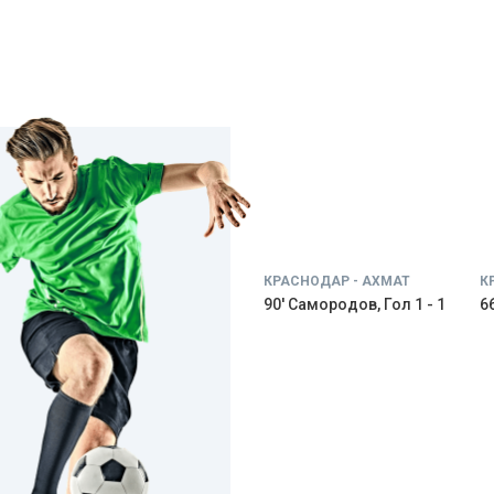
КРАСНОДАР - АХМАТ
К
90' Самородов, Гол 1 - 1
66