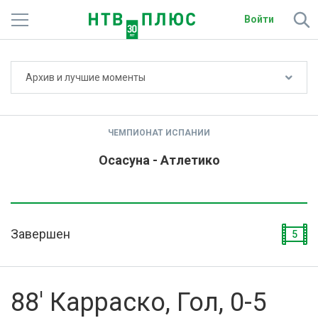
Войти
Не показывать счёт
Архив и лучшие моменты
Телеканалы
Фильмы и сериалы
ЧЕМПИОНАТ ИСПАНИИ
Спорт
Осасуна - Атлетико
Подписки
Радио
Завершен
5
Спутниковым абонентам
О сайте
88' Карраско, Гол, 0-5