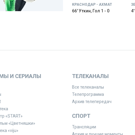
КРАСНОДАР - АХМАТ
З
66' Уткин, Гол 1 - 0
4
МЫ И СЕРИАЛЫ
ТЕЛЕКАНАЛЫ
Все телеканалы
ы
Телепрограмма
R
Архив телепередач
тека
СПОРТ
тр «START»
льм «Цветняшки»
Трансляции
ка «viju»
Архив и лучшие моменты