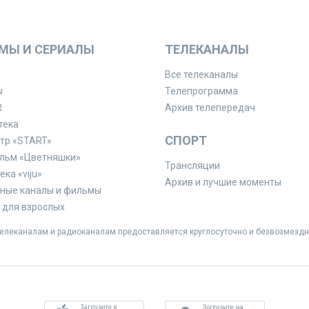
МЫ И СЕРИАЛЫ
ТЕЛЕКАНАЛЫ
Все телеканалы
ы
Телепрограмма
R
Архив телепередач
тека
СПОРТ
тр «START»
льм «Цветняшки»
Трансляции
ка «viju»
Архив и лучшие моменты
ные каналы и фильмы
для взрослых
леканалам и радиоканалам предоставляется круглосуточно и безвозмездн