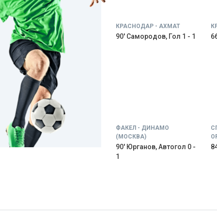
КРАСНОДАР - АХМАТ
К
90' Самородов, Гол 1 - 1
66
ФАКЕЛ - ДИНАМО
С
(МОСКВА)
О
90' Юрганов, Автогол 0 -
84
1