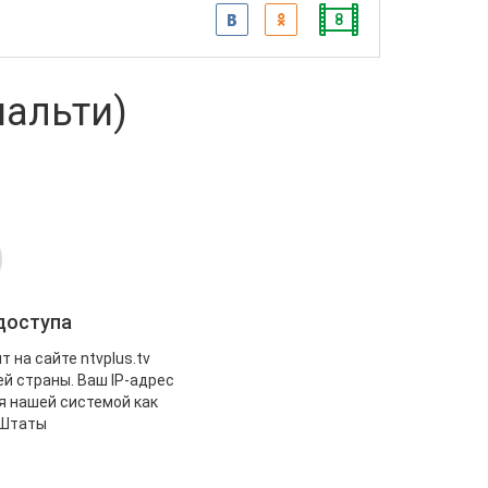
8
нальти)