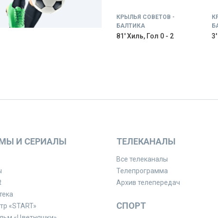
КРЫЛЬЯ СОВЕТОВ -
К
БАЛТИКА
Б
81' Хиль, Гол 0 - 2
3'
МЫ И СЕРИАЛЫ
ТЕЛЕКАНАЛЫ
Все телеканалы
ы
Телепрограмма
R
Архив телепередач
тека
СПОРТ
тр «START»
льм «Цветняшки»