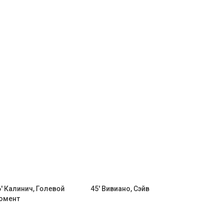
6' Калинич, Голевой
45' Вивиано, Сэйв
омент