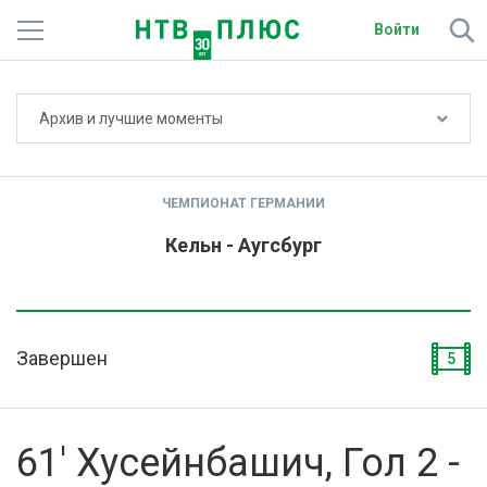
Войти
Не показывать счёт
Архив и лучшие моменты
Телеканалы
Фильмы и сериалы
ЧЕМПИОНАТ ГЕРМАНИИ
Спорт
Кельн - Аугсбург
Подписки
Радио
Завершен
5
Спутниковым абонентам
О сайте
61' Хусейнбашич, Гол 2 -