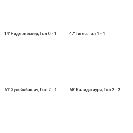
14' Нидерлехнер, Гол 0 - 1
47' Тигес, Гол 1 - 1
61' Хусейнбашич, Гол 2 - 1
68' Калиджиури, Гол 2 - 2