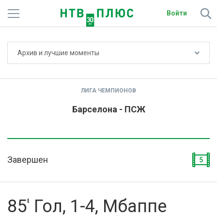
Войти
Не показывать счёт
Архив и лучшие моменты
Телеканалы
Фильмы и сериалы
ЛИГА ЧЕМПИОНОВ
Спорт
Барселона - ПСЖ
Подписки
Радио
Завершен
5
Спутниковым абонентам
О сайте
85' Гол, 1-4, Мбаппе