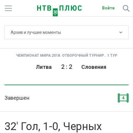
Войти
Не показывать счёт
Архив и лучшие моменты
Телеканалы
Фильмы и сериалы
ЧЕМПИОНАТ МИРА 2018. ОТБОРОЧНЫЙ ТУРНИР.. 1 ТУР
Спорт
2
:
2
Литва
Словения
Подписки
Радио
Завершен
4
Спутниковым абонентам
О сайте
32' Гол, 1-0, Черных