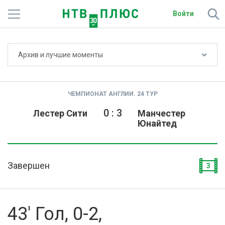
Войти
Не показывать счёт
Архив и лучшие моменты
Телеканалы
Фильмы и сериалы
ЧЕМПИОНАТ АНГЛИИ. 24 ТУР
Спорт
0
:
3
Лестер Сити
Манчестер
Юнайтед
Подписки
Радио
Завершен
3
Спутниковым абонентам
О сайте
43' Гол, 0-2,