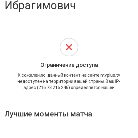
Ибрагимович
Активировать промокод
Лучшие моменты матча