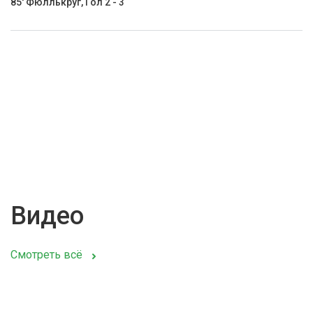
85' Фюллькруг, Гол 2 - 3
Видео
Смотреть всё