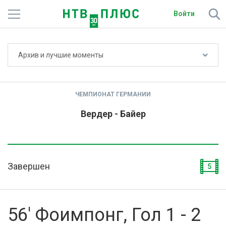
Войти
Не показывать счёт
Архив и лучшие моменты
Телеканалы
Фильмы и сериалы
ЧЕМПИОНАТ ГЕРМАНИИ
Спорт
Вердер - Байер
Подписки
Радио
Завершен
5
Спутниковым абонентам
О сайте
56' Фоимпонг, Гол 1 - 2