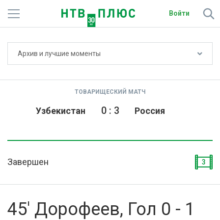
Войти
Не показывать счёт
Архив и лучшие моменты
Телеканалы
Фильмы и сериалы
ТОВАРИЩЕСКИЙ МАТЧ
Спорт
0
:
3
Узбекистан
Россия
Подписки
Радио
Завершен
3
Спутниковым абонентам
О сайте
45' Дорофеев, Гол 0 - 1