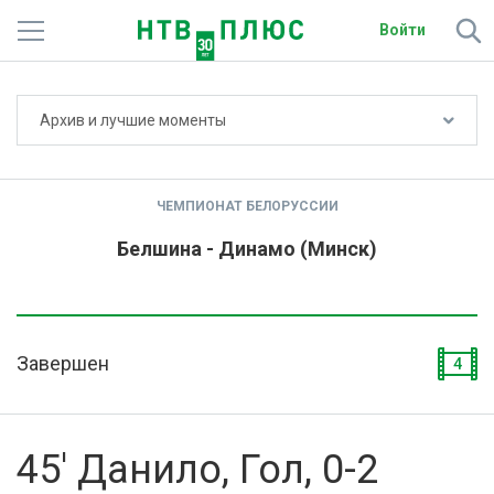
Войти
Не показывать счёт
Архив и лучшие моменты
Телеканалы
Фильмы и сериалы
ЧЕМПИОНАТ БЕЛОРУССИИ
Спорт
Белшина - Динамо (Минск)
Подписки
Радио
Завершен
4
Спутниковым абонентам
О сайте
45' Данило, Гол, 0-2