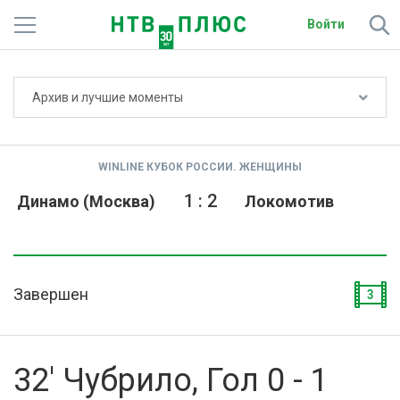
Войти
Не показывать счёт
Архив и лучшие моменты
Телеканалы
Фильмы и сериалы
WINLINE КУБОК РОССИИ. ЖЕНЩИНЫ
Спорт
1
:
2
Динамо (Москва)
Локомотив
Подписки
Радио
Завершен
3
Спутниковым абонентам
О сайте
32' Чубрило, Гол 0 - 1