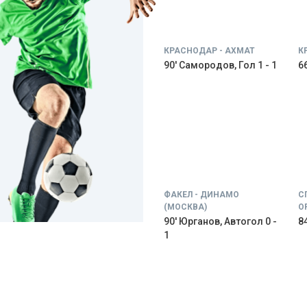
КРАСНОДАР - АХМАТ
К
90' Самородов, Гол 1 - 1
66
ФАКЕЛ - ДИНАМО
С
(МОСКВА)
О
90' Юрганов, Автогол 0 -
84
1