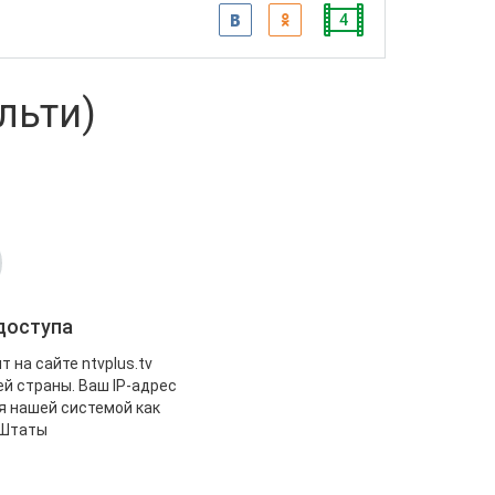
4
альти)