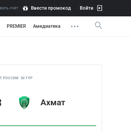
Ввести промокод
Войти
вать счёт
PREMIER
Амедиатека
 РОССИИ. 30 ТУР
3
Ахмат