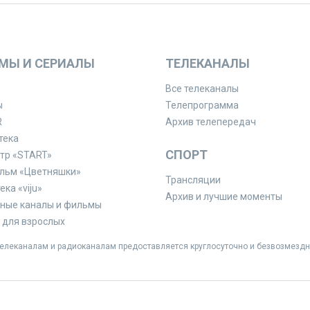
МЫ И СЕРИАЛЫ
ТЕЛЕКАНАЛЫ
Все телеканалы
ы
Телепрограмма
R
Архив телепередач
тека
СПОРТ
тр «START»
льм «Цветняшки»
Трансляции
ка «viju»
Архив и лучшие моменты
ные каналы и фильмы
для взрослых
леканалам и радиоканалам предоставляется круглосуточно и безвозмездн