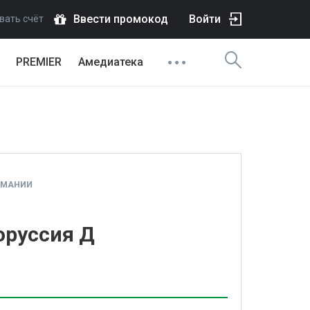
Ввести промокод
Войти
вать счёт
PREMIER
Амедиатека
РМАНИИ
оруссия Д