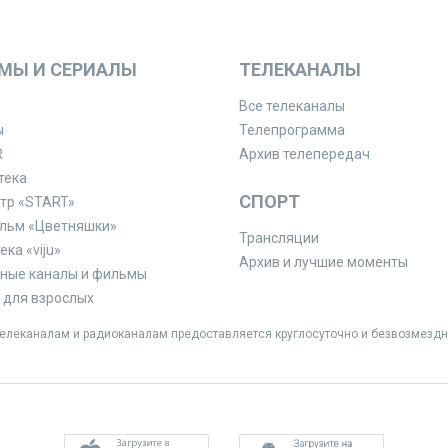
МЫ И СЕРИАЛЫ
ТЕЛЕКАНАЛЫ
Все телеканалы
ы
Телепрограмма
R
Архив телепередач
тека
СПОРТ
тр «START»
льм «Цветняшки»
Трансляции
ка «viju»
Архив и лучшие моменты
ные каналы и фильмы
для взрослых
леканалам и радиоканалам предоставляется круглосуточно и безвозмездн