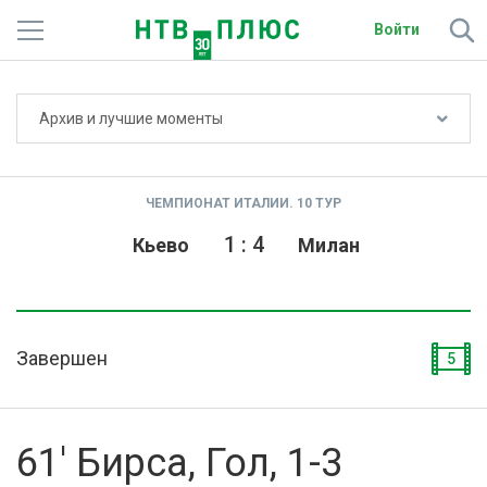
Войти
Не показывать счёт
Архив и лучшие моменты
Телеканалы
Фильмы и сериалы
ЧЕМПИОНАТ ИТАЛИИ. 10 ТУР
Спорт
1
:
4
Кьево
Милан
Подписки
Радио
Завершен
5
Спутниковым абонентам
О сайте
61' Бирса, Гол, 1-3