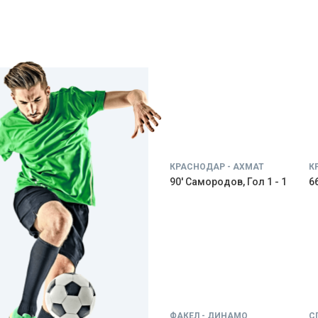
КРАСНОДАР - АХМАТ
К
90' Самородов, Гол 1 - 1
66
ФАКЕЛ - ДИНАМО
С