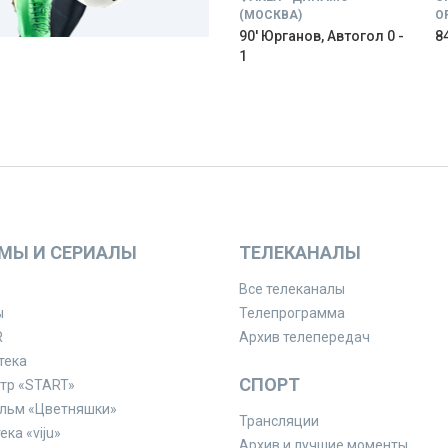
(МОСКВА)
О
90' Юрганов, Автогол 0 -
84
1
МЫ И СЕРИАЛЫ
ТЕЛЕКАНАЛЫ
Все телеканалы
ы
Телепрограмма
R
Архив телепередач
тека
СПОРТ
тр «START»
льм «Цветняшки»
Трансляции
ка «viju»
Архив и лучшие моменты