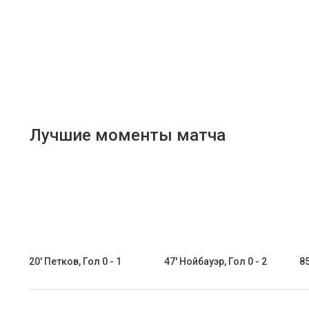
Лучшие моменты матча
20' Петков, Гол 0 - 1
47' Нойбауэр, Гол 0 - 2
85