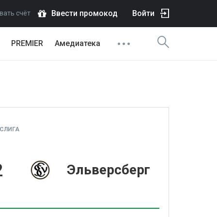
Ввести промокод
Войти
вать счёт
PREMIER
Амедиатека
СЛИГА
2
Эльверсберг