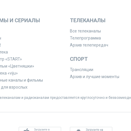
МЫ И СЕРИАЛЫ
ТЕЛЕКАНАЛЫ
Все телеканалы
ы
Телепрограмма
R
Архив телепередач
тека
СПОРТ
тр «START»
льм «Цветняшки»
Трансляции
ка «viju»
Архив и лучшие моменты
ные каналы и фильмы
для взрослых
леканалам и радиоканалам предоставляется круглосуточно и безвозмездн