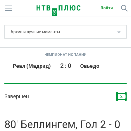
Войти
Не показывать счёт
Архив и лучшие моменты
Телеканалы
Фильмы и сериалы
ЧЕМПИОНАТ ИСПАНИИ
Спорт
2
:
0
Реал (Мадрид)
Овьедо
Подписки
Радио
Завершен
2
Спутниковым абонентам
О сайте
80' Беллингем, Гол 2 - 0