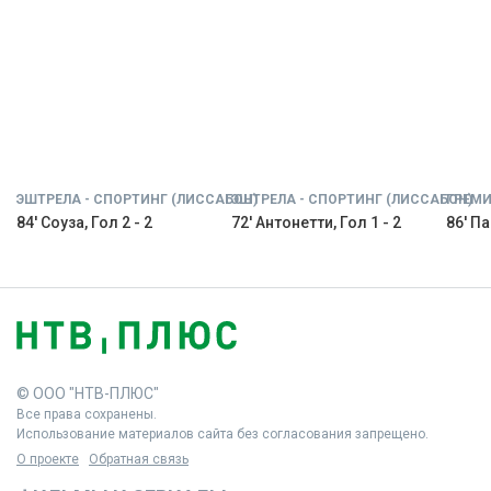
ЭШТРЕЛА - СПОРТИНГ (ЛИССАБОН)
ЭШТРЕЛА - СПОРТИНГ (ЛИССАБОН)
ГРЕМИ
84' Соуза, Гол 2 - 2
72' Антонетти, Гол 1 - 2
86' Па
© ООО "НТВ-ПЛЮС"
Все права сохранены.
Использование материалов сайта без согласования запрещено.
О проекте
Обратная связь