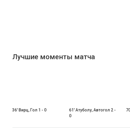
Лучшие моменты матча
36' Вирц, Гол 1 - 0
61' Атуболу, Автогол 2 -
70
0