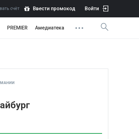
Ввести промокод
Войти
вать счёт
PREMIER
Амедиатека
РМАНИИ
райбург