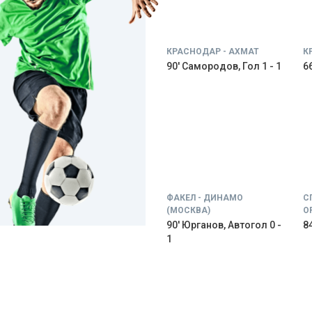
КРАСНОДАР - АХМАТ
К
90' Самородов, Гол 1 - 1
66
ФАКЕЛ - ДИНАМО
С
(МОСКВА)
О
90' Юрганов, Автогол 0 -
84
1