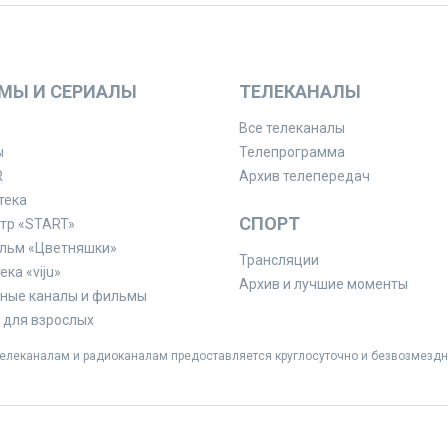
МЫ И СЕРИАЛЫ
ТЕЛЕКАНАЛЫ
Все телеканалы
ы
Телепрограмма
R
Архив телепередач
тека
СПОРТ
тр «START»
льм «Цветняшки»
Трансляции
ка «viju»
Архив и лучшие моменты
ные каналы и фильмы
для взрослых
леканалам и радиоканалам предоставляется круглосуточно и безвозмездн