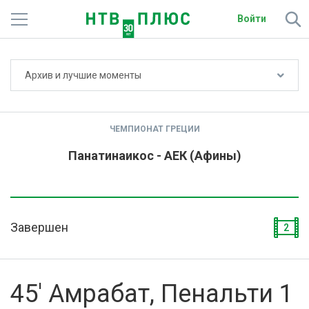
Войти
Не показывать счёт
Архив и лучшие моменты
Телеканалы
Фильмы и сериалы
ЧЕМПИОНАТ ГРЕЦИИ
Спорт
Панатинаикос - АЕК (Афины)
Подписки
Радио
Завершен
2
Спутниковым абонентам
О сайте
45' Амрабат, Пенальти 1