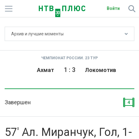
Войти
Не показывать счёт
Архив и лучшие моменты
Телеканалы
Фильмы и сериалы
ЧЕМПИОНАТ РОССИИ. 23 ТУР
Спорт
1
:
3
Ахмат
Локомотив
Подписки
Радио
Завершен
4
Спутниковым абонентам
О сайте
57' Ал. Миранчук, Гол, 1-