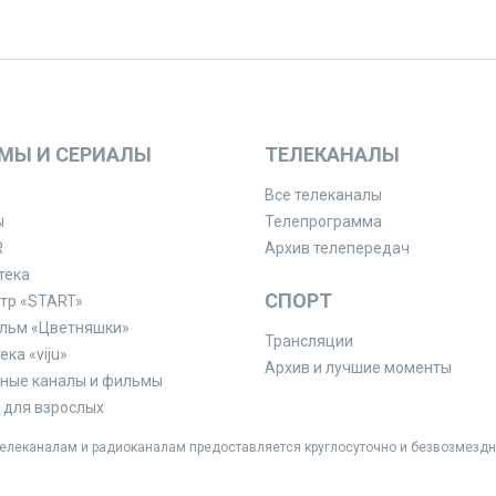
МЫ И СЕРИАЛЫ
ТЕЛЕКАНАЛЫ
Все телеканалы
ы
Телепрограмма
R
Архив телепередач
тека
СПОРТ
тр «START»
льм «Цветняшки»
Трансляции
ка «viju»
Архив и лучшие моменты
ные каналы и фильмы
для взрослых
леканалам и радиоканалам предоставляется круглосуточно и безвозмездн