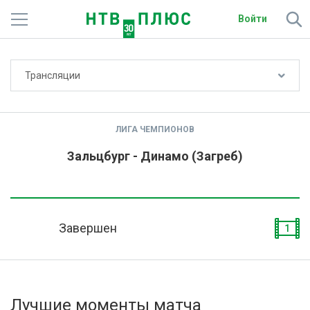
Войти
Не показывать счёт
Трансляции
Телеканалы
Фильмы и сериалы
ЛИГА ЧЕМПИОНОВ
Спорт
Зальцбург - Динамо (Загреб)
Подписки
Радио
Завершен
1
Спутниковым абонентам
О сайте
Лучшие моменты матча