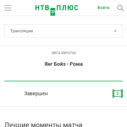
Войти
Не показывать счёт
Трансляции
Телеканалы
Фильмы и сериалы
ЛИГА ЕВРОПЫ
Спорт
Янг Бойз - Рома
Подписки
Радио
Завершен
3
Спутниковым абонентам
О сайте
Лучшие моменты матча