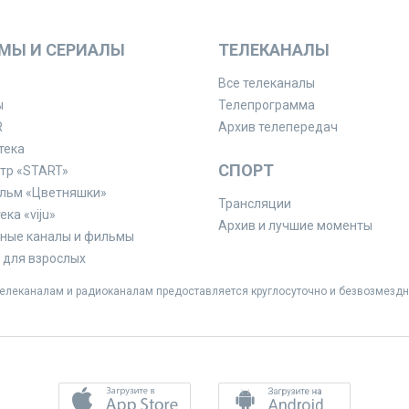
МЫ И СЕРИАЛЫ
ТЕЛЕКАНАЛЫ
Все телеканалы
ы
Телепрограмма
R
Архив телепередач
тека
СПОРТ
тр «START»
льм «Цветняшки»
Трансляции
ка «viju»
Архив и лучшие моменты
ные каналы и фильмы
для взрослых
леканалам и радиоканалам предоставляется круглосуточно и безвозмездн