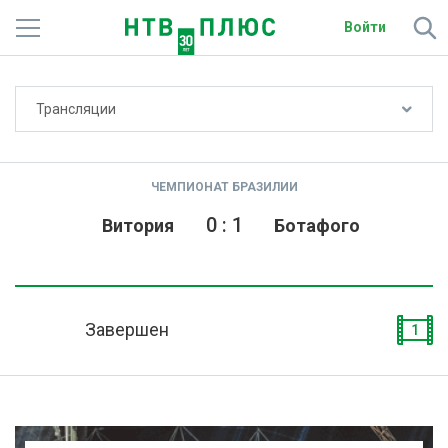
Войти
Не показывать счёт
Трансляции
Телеканалы
Фильмы и сериалы
ЧЕМПИОНАТ БРАЗИЛИИ
Спорт
0
:
1
Витория
Ботафого
Подписки
Радио
Завершен
1
Спутниковым абонентам
О сайте