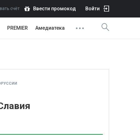
Ввести промокод
Войти
вать счёт
PREMIER
Амедиатека
ОРУССИИ
 Славия