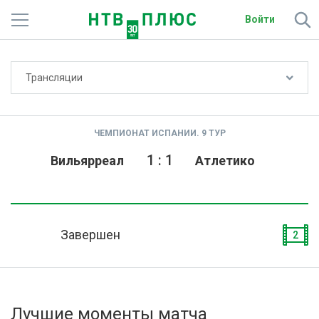
Войти
Не показывать счёт
Трансляции
Телеканалы
Фильмы и сериалы
ЧЕМПИОНАТ ИСПАНИИ. 9 ТУР
Спорт
1
:
1
Вильярреал
Атлетико
Подписки
Радио
Завершен
2
Спутниковым абонентам
О сайте
Лучшие моменты матча