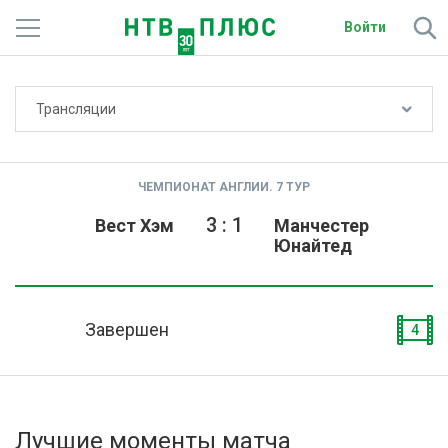
Войти
Не показывать счёт
Трансляции
Телеканалы
Фильмы и сериалы
ЧЕМПИОНАТ АНГЛИИ. 7 ТУР
Спорт
3
:
1
Вест Хэм
Манчестер
Юнайтед
Подписки
Радио
Завершен
4
Спутниковым абонентам
О сайте
Лучшие моменты матча