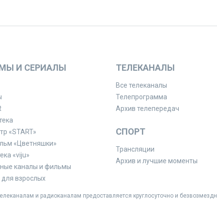
МЫ И СЕРИАЛЫ
ТЕЛЕКАНАЛЫ
Все телеканалы
ы
Телепрограмма
R
Архив телепередач
тека
СПОРТ
тр «START»
льм «Цветняшки»
Трансляции
ка «viju»
Архив и лучшие моменты
ные каналы и фильмы
для взрослых
леканалам и радиоканалам предоставляется круглосуточно и безвозмездн