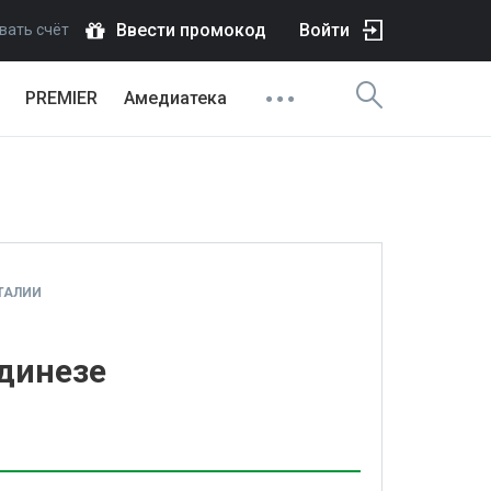
Ввести промокод
Войти
вать счёт
PREMIER
Амедиатека
ТАЛИИ
Удинезе