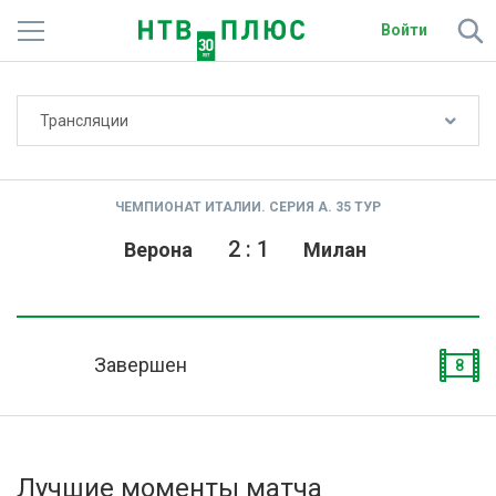
Войти
Не показывать счёт
Трансляции
Телеканалы
Фильмы и сериалы
ЧЕМПИОНАТ ИТАЛИИ. СЕРИЯ А. 35 ТУР
Спорт
2
:
1
Верона
Милан
Подписки
Радио
Завершен
8
Спутниковым абонентам
О сайте
Лучшие моменты матча