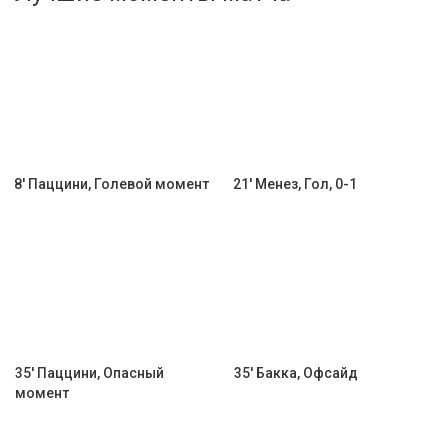
Активировать промокод
8' Паццини, Голевой момент
21' Менез, Гол, 0-1
35' Паццини, Опасный
35' Бакка, Офсайд
момент