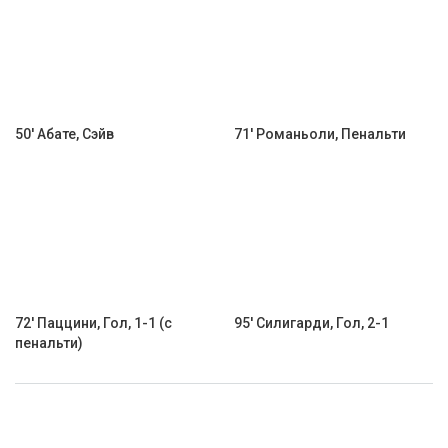
50' Абате, Сэйв
71' Романьоли, Пенальти
72' Паццини, Гол, 1-1 (с
95' Силигарди, Гол, 2-1
пенальти)