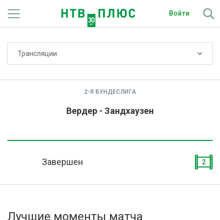
Войти
Не показывать счёт
Трансляции
Телеканалы
Фильмы и сериалы
2-Я БУНДЕСЛИГА
Спорт
Вердер - Зандхаузен
Подписки
Радио
Завершен
2
Спутниковым абонентам
О сайте
Лучшие моменты матча