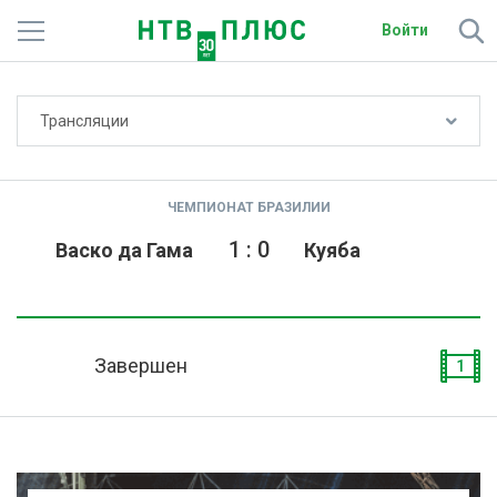
Войти
Не показывать счёт
Трансляции
Телеканалы
Фильмы и сериалы
ЧЕМПИОНАТ БРАЗИЛИИ
Спорт
1
:
0
Васко да Гама
Куяба
Подписки
Радио
Завершен
1
Спутниковым абонентам
О сайте