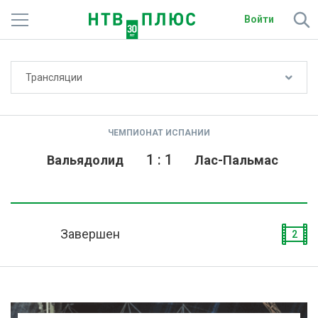
Войти
Не показывать счёт
Трансляции
Телеканалы
Фильмы и сериалы
ЧЕМПИОНАТ ИСПАНИИ
Спорт
1
:
1
Вальядолид
Лас-Пальмас
Подписки
Радио
Завершен
2
Спутниковым абонентам
О сайте