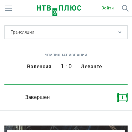
Войти
Не показывать счёт
Трансляции
Телеканалы
Фильмы и сериалы
ЧЕМПИОНАТ ИСПАНИИ
Спорт
1
:
0
Валенсия
Леванте
Подписки
Радио
Завершен
1
Спутниковым абонентам
О сайте